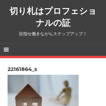
コ
切り札はプロフェショ
ン
テ
ナルの証
ン
ツ
目指せ働きながらステップアップ！
へ
ス
キ
ッ
プ
22161864_s